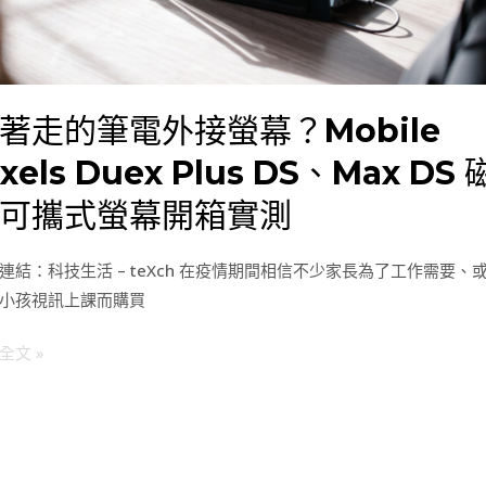
ile
ls
著走的筆電外接螢幕？Mobile
x
ixels Duex Plus DS、Max DS 
、
可攜式螢幕開箱實測
連結：科技生活 – teXch 在疫情期間相信不少家長為了工作需要、
小孩視訊上課而購買
全文 »