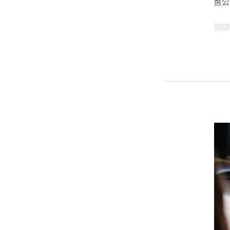
進公
帶
式
閱讀
螢
幕
開
箱！
帶
著
走
的
筆
電
外
接