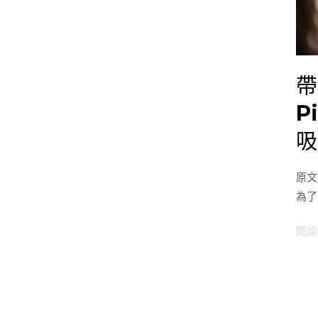
螢
幕？
Mob
Pixe
帶
Due
P
Plus
DS
吸
Max
DS
原文
磁
為了
吸
可
閱讀
攜
式
螢
幕