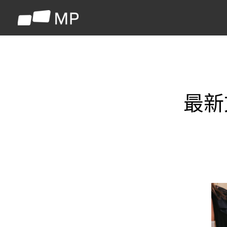
跳
至
主
要
內
容
最新
出
門
也