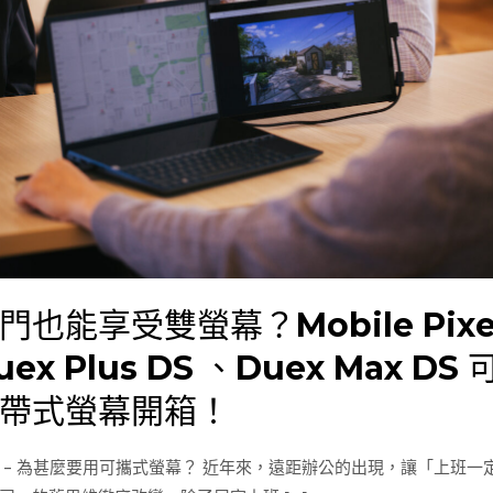
ile
ls
x
門也能享受雙螢幕？Mobile Pixe
uex Plus DS 、Duex Max DS 
x
帶式螢幕開箱！
 – 為甚麼要用可攜式螢幕？ 近年來，遠距辦公的出現，讓「上班一