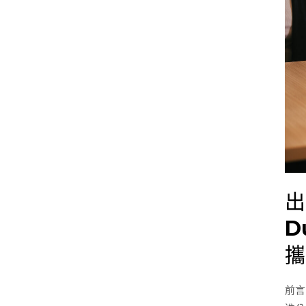
能
享
受
雙
螢
幕？
Mob
Pixe
Due
Plus
DS
出
、
D
Due
Max
攜
DS
可
前言
攜