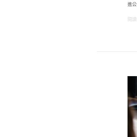
攜
進公
帶
式
閱讀
螢
幕
開
箱！
帶
著
走
的
筆
電
外