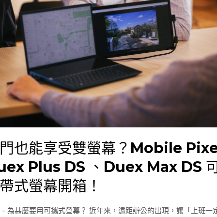
ile
ls
x
門也能享受雙螢幕？Mobile Pixe
uex Plus DS 、Duex Max DS 
x
帶式螢幕開箱！
 – 為甚麼要用可攜式螢幕？ 近年來，遠距辦公的出現，讓「上班一