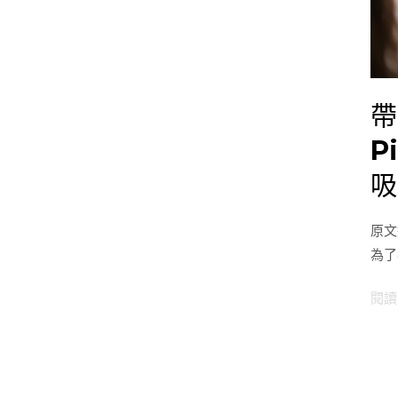
接
螢
幕？
Mob
Pixe
帶
Due
P
Plus
DS
吸
Max
DS
原文
磁
為了
吸
可
閱讀
攜
式
螢
幕