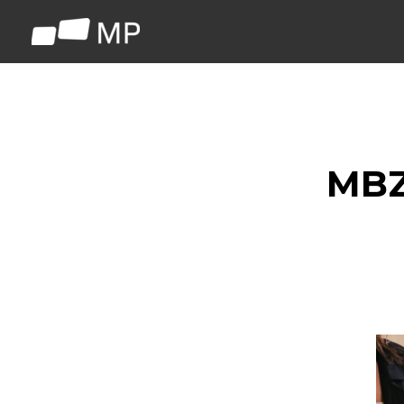
跳
至
主
要
內
容
MBZ
出
門
也