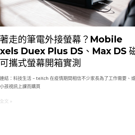
ile
ls
著走的筆電外接螢幕？Mobile
x
ixels Duex Plus DS、Max DS 
、
可攜式螢幕開箱實測
連結：科技生活 – teXch 在疫情期間相信不少家長為了工作需要、
小孩視訊上課而購買
全文 »