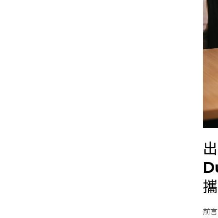
能
享
受
雙
螢
幕？
Mob
Pixe
Due
Plus
DS
出
、
D
Due
Max
攜
DS
可
前言